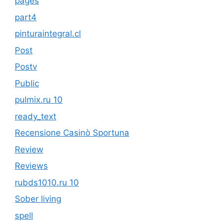
pages
part4
pinturaintegral.cl
Post
Postv
Public
pulmix.ru 10
ready_text
Recensione Casinò Sportuna
Review
Reviews
rubds1010.ru 10
Sober living
spell