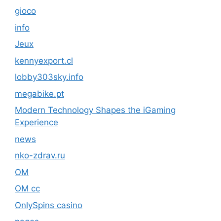
gioco
info
Jeux
kennyexport.cl
lobby303sky.info
megabike.pt
Modern Technology Shapes the iGaming
Experience
news
nko-zdrav.ru
OM
OM cc
OnlySpins casino