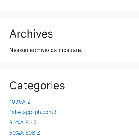
Archives
Nessun archivio da mostrare.
Categories
1090A Z
1xbetapp-ph.com3
50%A 50 Z
50%A 50B Z