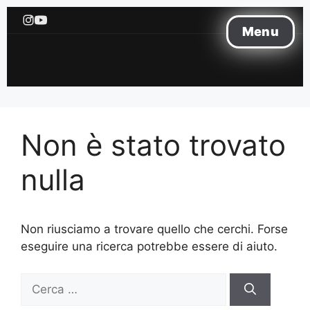
Menu
Non è stato trovato
nulla
Non riusciamo a trovare quello che cerchi. Forse
eseguire una ricerca potrebbe essere di aiuto.