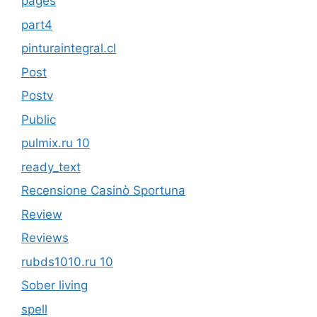
pages
part4
pinturaintegral.cl
Post
Postv
Public
pulmix.ru 10
ready_text
Recensione Casinò Sportuna
Review
Reviews
rubds1010.ru 10
Sober living
spell