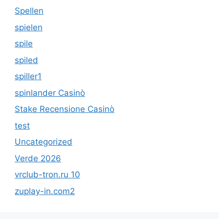
Spellen
spielen
spile
spiled
spiller1
spinlander Casinò
Stake Recensione Casinò
test
Uncategorized
Verde 2026
vrclub-tron.ru 10
zuplay-in.com2