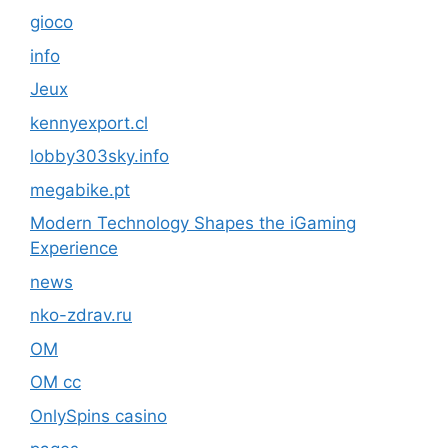
gioco
info
Jeux
kennyexport.cl
lobby303sky.info
megabike.pt
Modern Technology Shapes the iGaming
Experience
news
nko-zdrav.ru
OM
OM cc
OnlySpins casino