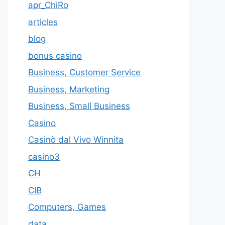
apr_ChiRo
articles
blog
bonus casino
Business, Customer Service
Business, Marketing
Business, Small Business
Casino
Casinò dal Vivo Winnita
casino3
CH
CIB
Computers, Games
data