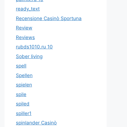
ready_text
Recensione Casinò Sportuna
Review
Reviews
rubds1010.ru 10
Sober living
spell
Spellen
spielen
spile
spiled
spiller1
spinlander Casinò