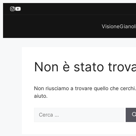
Visione
Gianol
Non è stato trova
Non riusciamo a trovare quello che cerchi
aiuto.