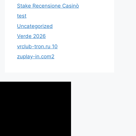
Stake Recensione Casinò
test
Uncategorized
Verde 2026
vrclub-tron.ru 10
zuplay-in.com2