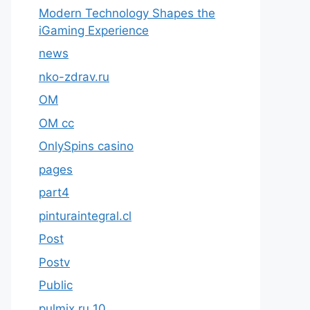
Modern Technology Shapes the
iGaming Experience
news
nko-zdrav.ru
OM
OM cc
OnlySpins casino
pages
part4
pinturaintegral.cl
Post
Postv
Public
pulmix.ru 10