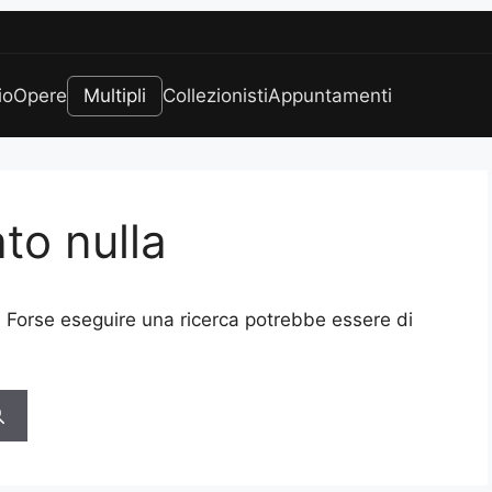
io
Opere
Multipli
Collezionisti
Appuntamenti
to nulla
. Forse eseguire una ricerca potrebbe essere di