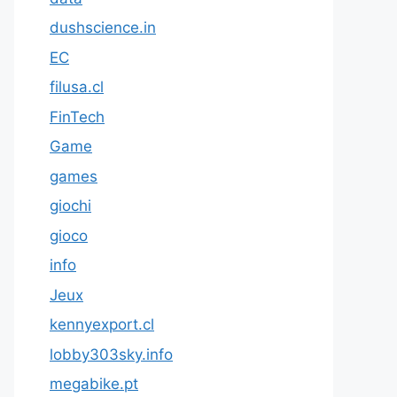
dushscience.in
EC
filusa.cl
FinTech
Game
games
giochi
gioco
info
Jeux
kennyexport.cl
lobby303sky.info
megabike.pt