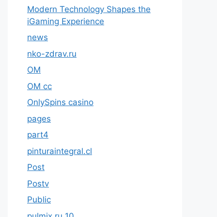
Modern Technology Shapes the
iGaming Experience
news
nko-zdrav.ru
OM
OM cc
OnlySpins casino
pages
part4
pinturaintegral.cl
Post
Postv
Public
pulmix.ru 10