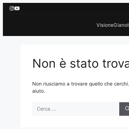
Visione
Gianol
Non è stato trova
Non riusciamo a trovare quello che cerchi
aiuto.