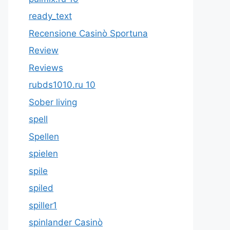
ready_text
Recensione Casinò Sportuna
Review
Reviews
rubds1010.ru 10
Sober living
spell
Spellen
spielen
spile
spiled
spiller1
spinlander Casinò