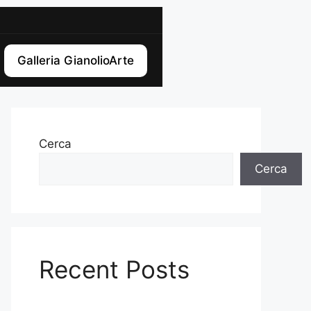
Galleria GianolioArte
Cerca
Cerca
Recent Posts