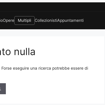
io
Opere
Multipli
Collezionisti
Appuntamenti
to nulla
. Forse eseguire una ricerca potrebbe essere di