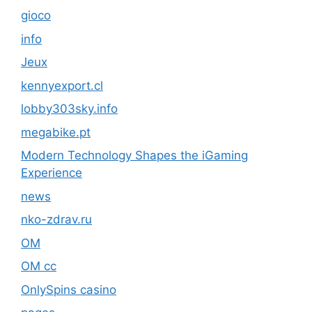
gioco
info
Jeux
kennyexport.cl
lobby303sky.info
megabike.pt
Modern Technology Shapes the iGaming
Experience
news
nko-zdrav.ru
OM
OM cc
OnlySpins casino