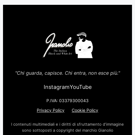
"Chi guarda, capisce. Chi entra, non esce più."
Instagram
YouTube
P.IVA: 03379300043
Privacy Policy
Cookie Policy
I contenuti multimediali e i diritti di sfruttamento d'immagine
sono sottoposti a copyright del marchio Gianolio