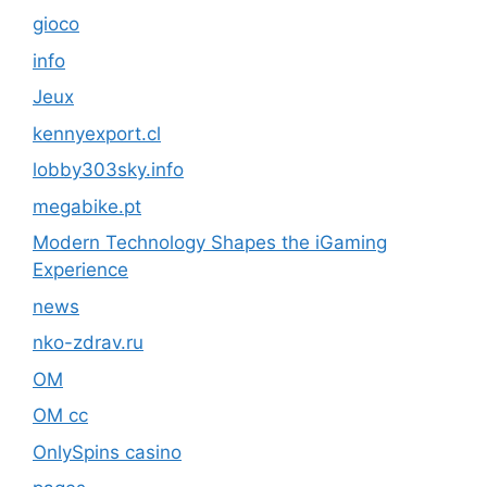
gioco
info
Jeux
kennyexport.cl
lobby303sky.info
megabike.pt
Modern Technology Shapes the iGaming
Experience
news
nko-zdrav.ru
OM
OM cc
OnlySpins casino