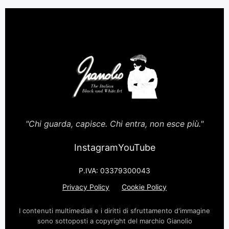
"Chi guarda, capisce. Chi entra, non esce più."
Instagram
YouTube
P.IVA: 03379300043
Privacy Policy
Cookie Policy
I contenuti multimediali e i diritti di sfruttamento d'immagine
sono sottoposti a copyright del marchio Gianolio