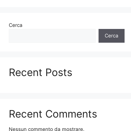
Cerca
Cerca
Recent Posts
Recent Comments
Nessun commento da mostrare.