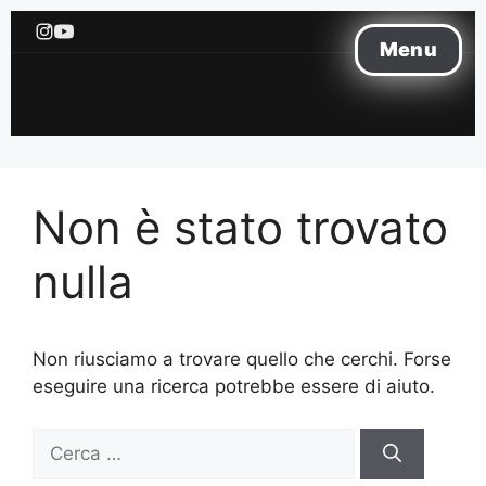
Menu
Non è stato trovato
nulla
Non riusciamo a trovare quello che cerchi. Forse
eseguire una ricerca potrebbe essere di aiuto.