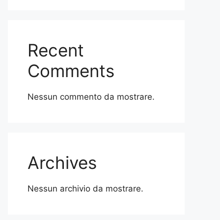
Recent
Comments
Nessun commento da mostrare.
Archives
Nessun archivio da mostrare.