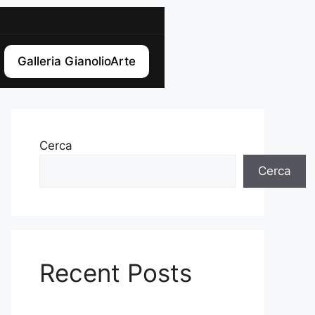
Galleria GianolioArte
Cerca
Cerca
Recent Posts