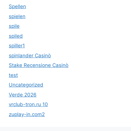
Spellen
spielen
spile
spiled
spiller1
spinlander Casinò
Stake Recensione Casinò
test
Uncategorized
Verde 2026
vrclub-tron.ru 10
zuplay-in.com2