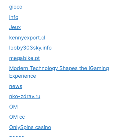
gioco
info
Jeux
kennyexport.cl
lobby303sky.info
megabike.pt
Modern Technology Shapes the iGaming
Experience
news
nko-zdrav.ru
OM
OM cc
OnlySpins casino