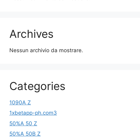
Archives
Nessun archivio da mostrare.
Categories
1090A Z
1xbetapp-ph.com3
50%A 50 Z
50%A 50B Z