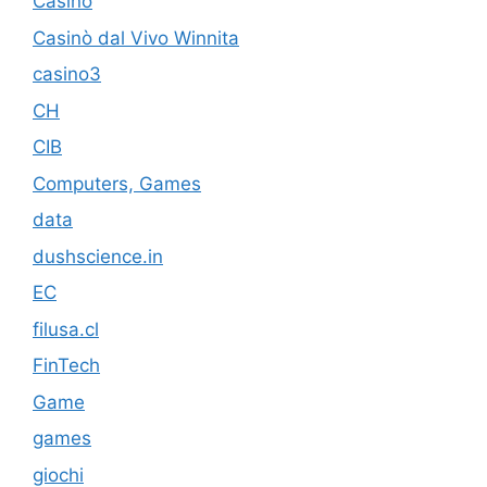
Casino
Casinò dal Vivo Winnita
casino3
CH
CIB
Computers, Games
data
dushscience.in
EC
filusa.cl
FinTech
Game
games
giochi