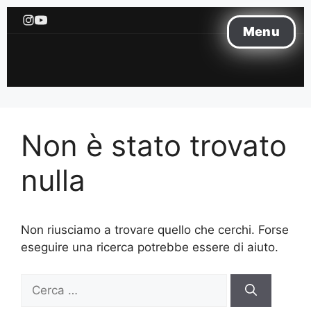
Menu
Non è stato trovato
nulla
Non riusciamo a trovare quello che cerchi. Forse
eseguire una ricerca potrebbe essere di aiuto.