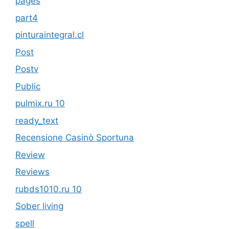
pages
part4
pinturaintegral.cl
Post
Postv
Public
pulmix.ru 10
ready_text
Recensione Casinò Sportuna
Review
Reviews
rubds1010.ru 10
Sober living
spell