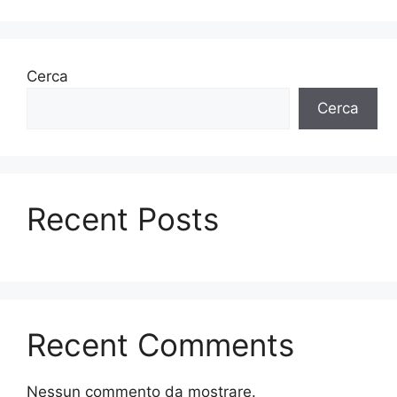
Cerca
Cerca
Recent Posts
Recent Comments
Nessun commento da mostrare.