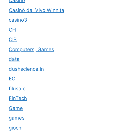
Casino
Casinò dal Vivo Winnita
casino3
CH
CIB
Computers, Games
data
dushscience.in
EC
filusa.cl
FinTech
Game
games
giochi