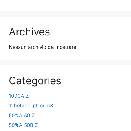
Archives
Nessun archivio da mostrare.
Categories
1090A Z
1xbetapp-ph.com3
50%A 50 Z
50%A 50B Z