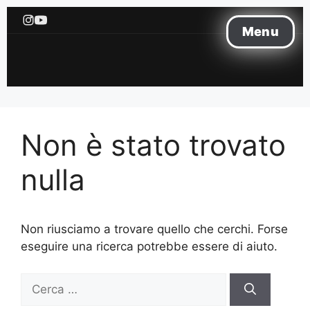
Menu
Non è stato trovato
nulla
Non riusciamo a trovare quello che cerchi. Forse
eseguire una ricerca potrebbe essere di aiuto.