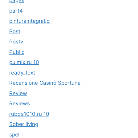
pages
part4
pinturaintegral.cl
Post
Postv
Public
pulmix.ru 10
ready_text
Recensione Casinò Sportuna
Review
Reviews
rubds1010.ru 10
Sober living
spell