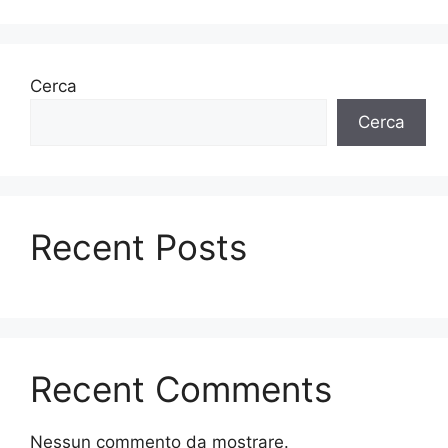
Cerca
Cerca
Recent Posts
Recent Comments
Nessun commento da mostrare.