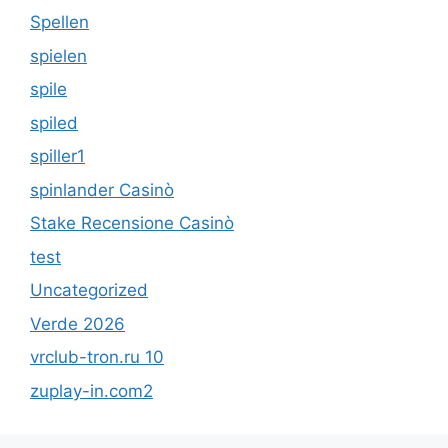
Spellen
spielen
spile
spiled
spiller1
spinlander Casinò
Stake Recensione Casinò
test
Uncategorized
Verde 2026
vrclub-tron.ru 10
zuplay-in.com2