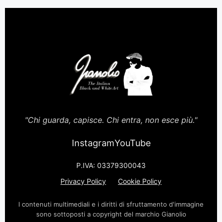
"Chi guarda, capisce. Chi entra, non esce più."
Instagram
YouTube
P.IVA: 03379300043
Privacy Policy
Cookie Policy
I contenuti multimediali e i diritti di sfruttamento d'immagine
sono sottoposti a copyright del marchio Gianolio