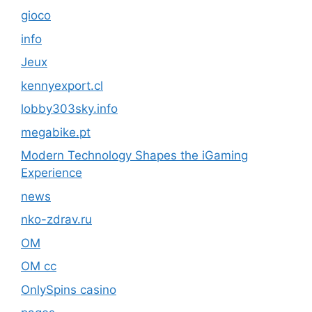
gioco
info
Jeux
kennyexport.cl
lobby303sky.info
megabike.pt
Modern Technology Shapes the iGaming
Experience
news
nko-zdrav.ru
OM
OM cc
OnlySpins casino