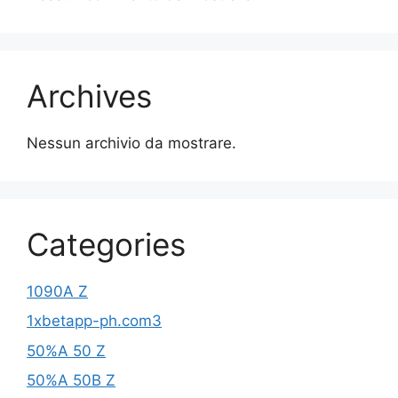
Archives
Nessun archivio da mostrare.
Categories
1090A Z
1xbetapp-ph.com3
50%A 50 Z
50%A 50B Z