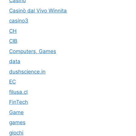
Casino
Casinò dal Vivo Winnita
casino3
CH
CIB
Computers, Games
data
dushscience.in
EC
filusa.cl
FinTech
Game
games
giochi