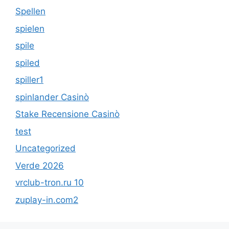
Spellen
spielen
spile
spiled
spiller1
spinlander Casinò
Stake Recensione Casinò
test
Uncategorized
Verde 2026
vrclub-tron.ru 10
zuplay-in.com2