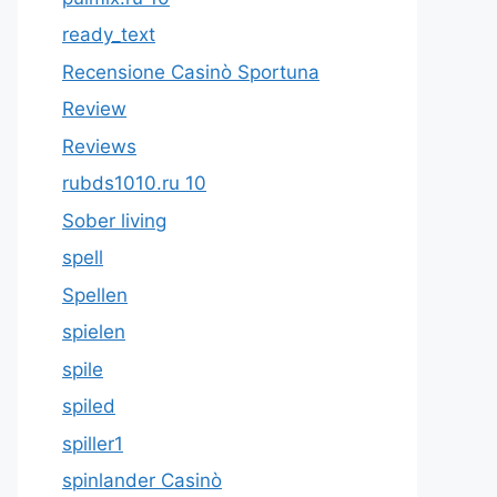
ready_text
Recensione Casinò Sportuna
Review
Reviews
rubds1010.ru 10
Sober living
spell
Spellen
spielen
spile
spiled
spiller1
spinlander Casinò