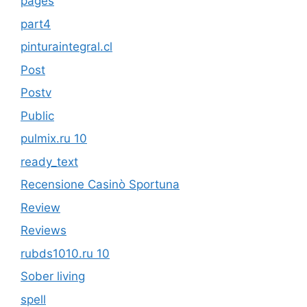
pages
part4
pinturaintegral.cl
Post
Postv
Public
pulmix.ru 10
ready_text
Recensione Casinò Sportuna
Review
Reviews
rubds1010.ru 10
Sober living
spell