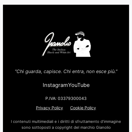
"Chi guarda, capisce. Chi entra, non esce più."
Instagram
YouTube
P.IVA: 03379300043
Privacy Policy
Cookie Policy
I contenuti multimediali e i diritti di sfruttamento d'immagine
sono sottoposti a copyright del marchio Gianolio