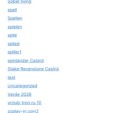
Sober living
spell
Spellen
spielen
spile
spiled
spiller1
spinlander Casinò
Stake Recensione Casinò
test
Uncategorized
Verde 2026
vrclub-tron.ru 10
zuplay-in.com2