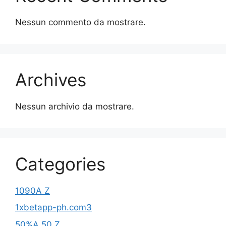
Nessun commento da mostrare.
Archives
Nessun archivio da mostrare.
Categories
1090A Z
1xbetapp-ph.com3
50%A 50 Z