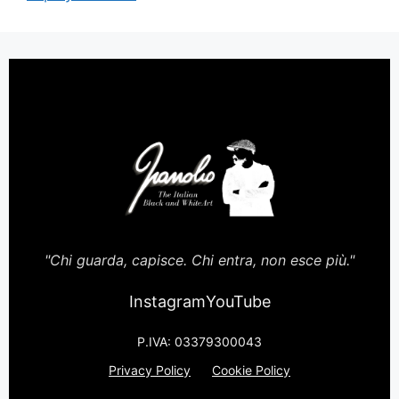
"Chi guarda, capisce. Chi entra, non esce più."
Instagram
YouTube
P.IVA: 03379300043
Privacy Policy
Cookie Policy