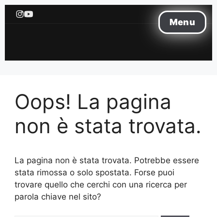
Menu
Oops! La pagina
non è stata trovata.
La pagina non è stata trovata. Potrebbe essere
stata rimossa o solo spostata. Forse puoi
trovare quello che cerchi con una ricerca per
parola chiave nel sito?