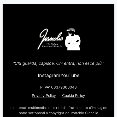
"Chi guarda, capisce. Chi entra, non esce più."
Instagram
YouTube
P.IVA: 03379300043
Privacy Policy
Cookie Policy
I contenuti multimediali e i diritti di sfruttamento d'immagine
sono sottoposti a copyright del marchio Gianolio