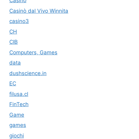
Casino
Casinò dal Vivo Winnita
casino3
CH
CIB
Computers, Games
data
dushscience.in
EC
filusa.cl
FinTech
Game
games
giochi