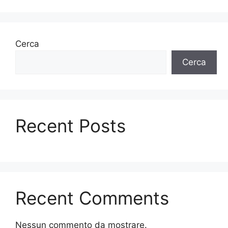
Cerca
Cerca
Recent Posts
Recent Comments
Nessun commento da mostrare.