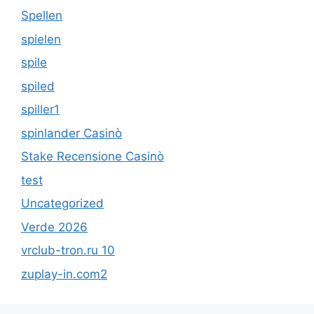
Spellen
spielen
spile
spiled
spiller1
spinlander Casinò
Stake Recensione Casinò
test
Uncategorized
Verde 2026
vrclub-tron.ru 10
zuplay-in.com2