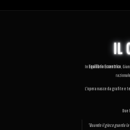
IL
In
Equilibrio Eccentrico
, Gia
razional
L'opera nasce da grafite e te
Due 
“Quando il gioco guarda la 