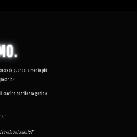
MO.
a succede quando la mente più
specchio?
il confine sottile tra genio e
eale.
l tavolo sei seduto?”