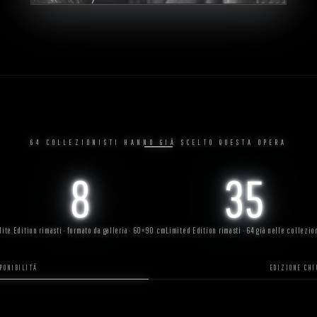
64 COLLEZIONISTI HANNO GIÀ SCELTO QUESTA OPERA
8
35
lite Edition rimasti · formato da galleria · 60×90 cm
Limited Edition rimasti · 64 già nelle collezio
SPONIBILITÀ
EDIZIONE CHI