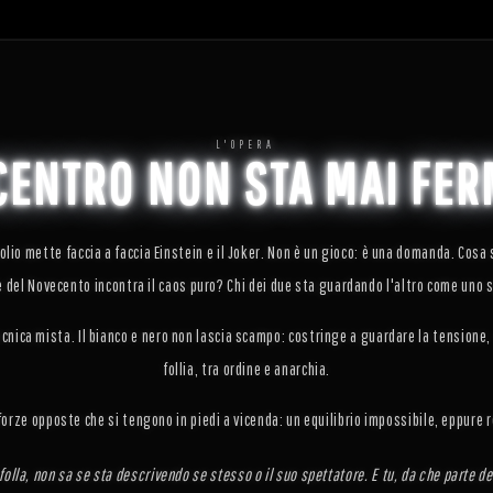
L'OPERA
 CENTRO NON STA MAI FER
nolio mette faccia a faccia Einstein e il Joker. Non è un gioco: è una domanda. Cos
e del Novecento incontra il caos puro? Chi dei due sta guardando l'altro come uno 
cnica mista. Il bianco e nero non lascia scampo: costringe a guardare la tensione, 
follia, tra ordine e anarchia.
forze opposte che si tengono in piedi a vicenda: un equilibrio impossibile, eppure r
folla, non sa se sta descrivendo se stesso o il suo spettatore. E tu, da che parte de