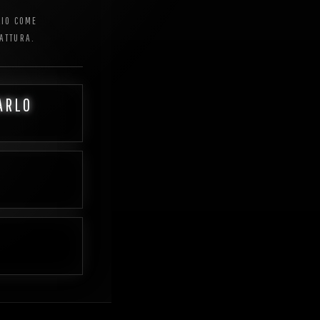
LIO COME
RATTURA.
ARLO