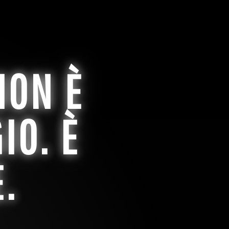
NON È
IO. È
.