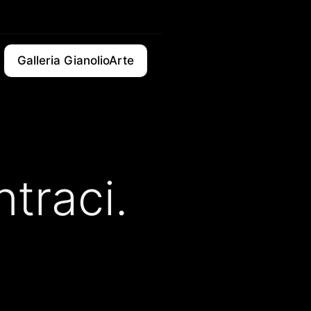
Galleria GianolioArte
traci.