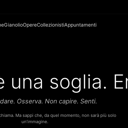
ne
Gianolio
Opere
Collezionisti
Appuntamenti
 una soglia. En
are. Osserva. Non capire. Senti.
i chiama. Ma sappi che, da quel momento, non sarà più solo
un’immagine.