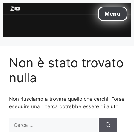
Menu
Non è stato trovato
nulla
Non riusciamo a trovare quello che cerchi. Forse
eseguire una ricerca potrebbe essere di aiuto.