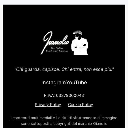
"Chi guarda, capisce. Chi entra, non esce più."
Instagram
YouTube
P.IVA: 03379300043
Privacy Policy
Cookie Policy
I contenuti multimediali e i diritti di sfruttamento d'immagine
sono sottoposti a copyright del marchio Gianolio